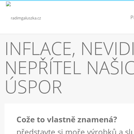
P
INFLACE, NEVID
NEPŘÍTEL NAŠI
ÚSPOR
Cože to vlastně znamená?
představte si moře výrobků a sl