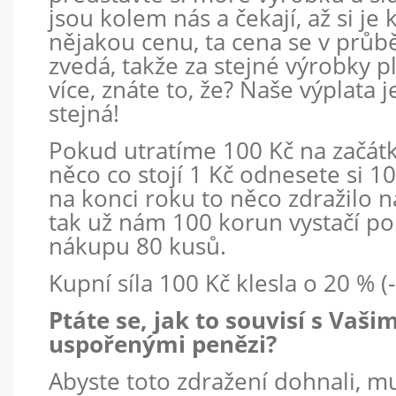
jsou kolem nás a čekají, až si je
nějakou cenu, ta cena se v prů
zvedá, takže za stejné výrobky p
více, znáte to, že? Naše výplata 
stejná!
Pokud utratíme 100 Kč na začát
něco co stojí 1 Kč odnesete si 1
na konci roku to něco zdražilo na
tak už nám 100 korun vystačí po
nákupu 80 kusů.
Kupní síla 100 Kč klesla o 20 % (
Ptáte se, jak to souvisí s Vašim
uspořenými penězi?
Abyste toto zdražení dohnali, mu