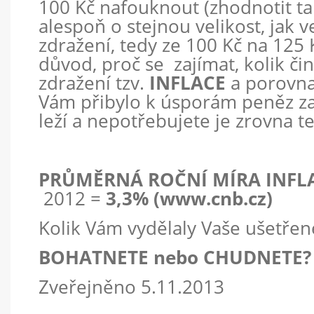
100 Kč nafouknout (zhodnotit ta
alespoň o stejnou velikost, jak v
zdražení, tedy ze 100 Kč na 125 K
důvod, proč se zajímat, kolik či
zdražení tzv.
INFLACE
a porovnat
Vám přibylo k úsporám peněz za
leží a nepotřebujete je zrovna te
PRŮMĚRNÁ ROČNÍ MÍRA INFL
2012 =
3,3%
(
www.cnb.cz
)
Kolik Vám vydělaly Vaše ušetřen
BOHATNETE nebo CHUDNETE?
Zveřejněno 5.11.2013